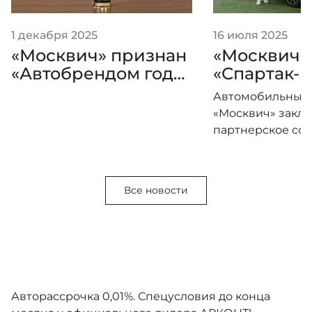
1 декабря 2025
16 июля 2025
«Москвич» признан
«Москвич»
«Автобрендом года»
«Спартак-М
по версии премии
одной ком
Автомобильный
«Золотой Клаксон»
«Москвич» закл
партнерское со
самым титулов
футбольным клу
«Спартак-Москва
Все новости
2025/26 логотип
украсит форму 
красно-белых, 
союз двух леген
брендов, чья ис
неразрывно свя
Авторассрочка 0,01%. Спецусловия до конца
столицей.