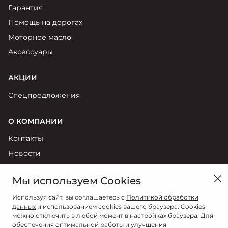
Гарантия
Помощь на дорогах
Моторное масло
Аксессуары
АКЦИИ
Спецпредложения
О КОМПАНИИ
Контакты
Новости
Реквизиты
Мы используем Cookies
Политика обработки персональных данных
Правила пользования сайтом
Используя сайт, вы соглашаетесь с
Политикой обработки
данных
и использованием cookies вашего браузера. Cookies
Согласие на обработку персональных данных
можно отключить в любой момент в настройках браузера. Для
обеспечения оптимальной работы и улучшения